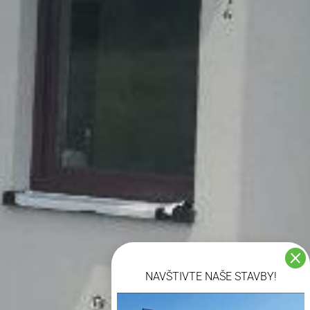

NAVŠTIVTE NAŠE STAVBY!
Video přehrávač