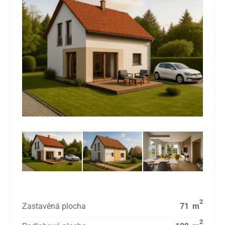
2
Zastavěná plocha
71
m
2