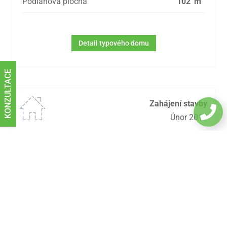
Podlahová plocha
102
m
Detail typového domu
KONZULTACE
Zahájení stavby

Únor 2018
Dokončení stavby
Červenec 2018
Stupeň dokončení
Dům bez interiérů