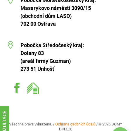
Pobočka Moravskoslezský kraj:
Masarykovo náměstí 3090/15
(obchodní dům LASO)
702 00 Ostrava

Pobočka Středočeský kraj:
Dolany 83
(areál firmy Guzman)
273 51 Unhošť
KONZULTACE
Všechna práva vyhrazena. /
Ochrana osobních údajů
/ © 2026 DOMY
D.N.E.S.