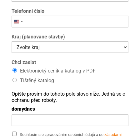
é
n
Telefonní číslo
o
p
ř
e
Kraj (plánované stavby)
d
Chci zaslat
Elektronický ceník a katalog v PDF
Tištěný katalog
Opište prosím do tohoto pole slovo níže. Jedná se o
ochranu před roboty.
domydnes
S
Souhlasím se zpracováním osobních údajů a se
zásadami
o