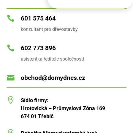
a
j
ů

601 575 464
(
k
o
konzultant pro dřevostavby
p
í
r

o
602 773 896
v
a
asistentka ředitele společnosti
t
)

obchod@domydnes.cz

Sídlo firmy:
Hrotovická – Průmyslová Zóna 169
674 01 Třebíč
