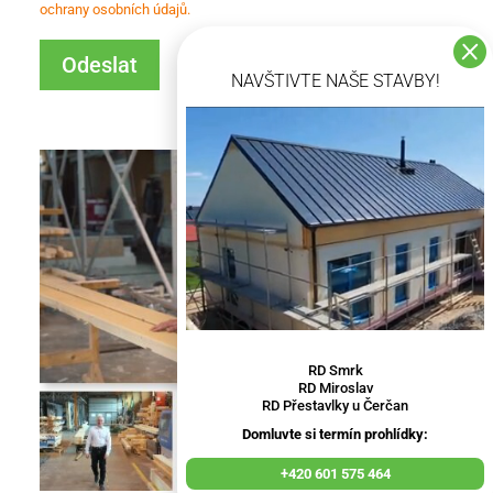
ochrany osobních údajů.
u
h

l
Odeslat
a
NAVŠTIVTE NAŠE STAVBY!
s
s
Video přehrávač
e
z
p
r
a
c
o
v
á
n
í
m
o
s
o
RD Smrk
b
RD Miroslav
n
RD Přestavlky u Čerčan
í
Domluvte si termín prohlídky:
c
h
ú
+420 601 575 464
d