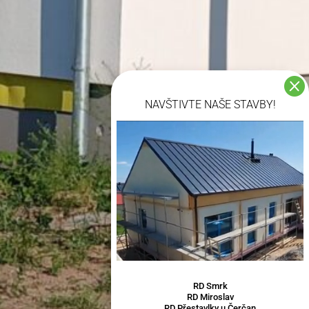

NAVŠTIVTE NAŠE STAVBY!
Video přehrávač
RD Smrk
RD Miroslav
RD Přestavlky u Čerčan