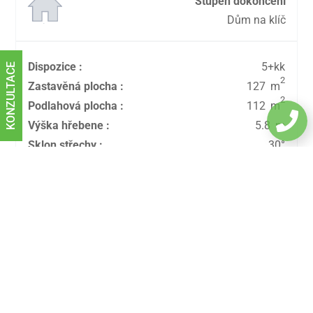
Stupeň dokončení
Dům na klíč
Dispozice
:
5+kk
KONZULTACE
2
Zastavěná plocha
:
127
m
2
Podlahová plocha
:
112
m

Výška hřebene
:
5.8
m
Sklon střechy
:
30
°
Stáhněte si náš ceník a katalog