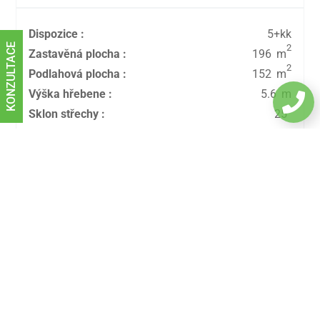
Dispozice
:
5+kk
KONZULTACE
2
Zastavěná plocha
:
196
m
2
Podlahová plocha
:
152
m
Výška hřebene
:
5.6
m

Sklon střechy
:
25
°
Stáhněte si náš ceník a katalog