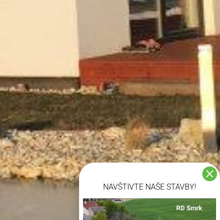

NAVŠTIVTE NAŠE STAVBY!
Video přehrávač