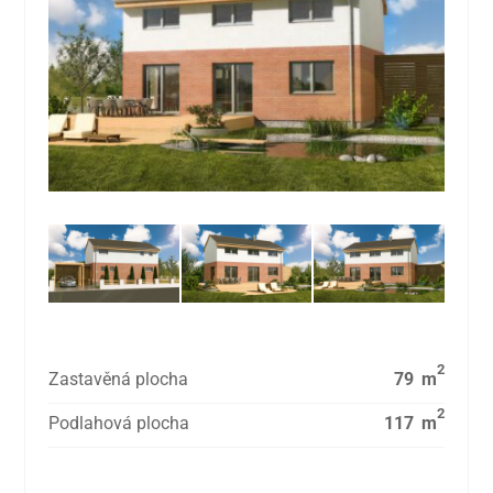
2
Zastavěná plocha
79
m
2
Podlahová plocha
117
m