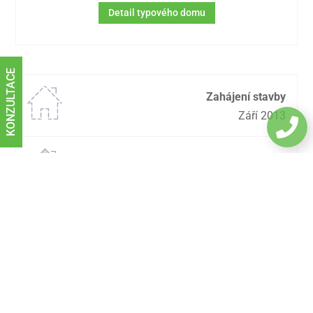
Detail typového domu
KONZULTACE
Zahájení stavby
Září 2013

Dokončení stavby
Listopad 2013
Stupeň dokončení
Dům bez interiérů
Dispozice
:
5+kk
2
Zastavěná plocha
:
177
m