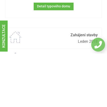
Detail typového domu
KONZULTACE
Zahájení stavby
Leden 2018

Dokončení stavby
Červen 2018
Stupeň dokončení
Dům bez interiérů
Dispozice
:
4+kk
2