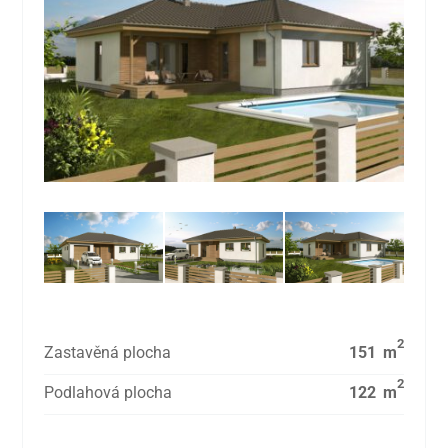
2
Zastavěná plocha
151
m
2
Podlahová plocha
122
m