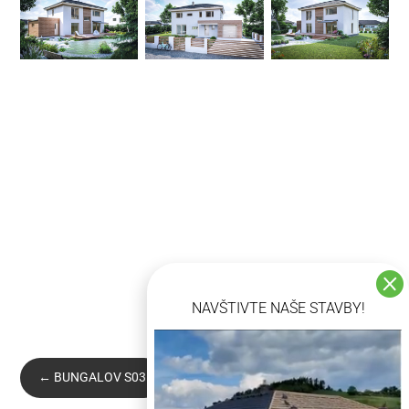

NAVŠTIVTE NAŠE STAVBY!
Video přehrávač
←
BUNGALOV S03
BUNGALOV XL04
→