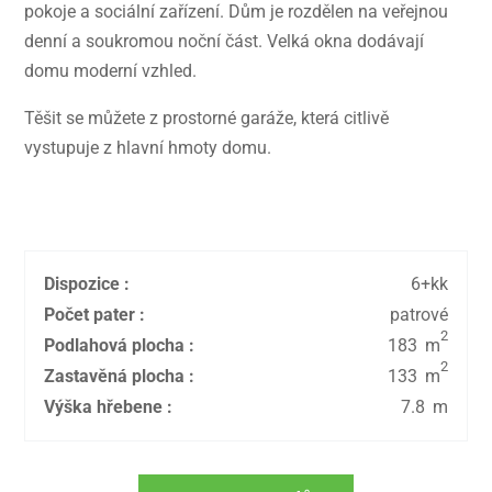
pokoje a sociální zařízení. Dům je rozdělen na veřejnou
denní a soukromou noční část. Velká okna dodávají
domu moderní vzhled.
Těšit se můžete z prostorné garáže, která citlivě
vystupuje z hlavní hmoty domu.
Dispozice
:
6+kk
Počet pater
:
patrové
2
Podlahová plocha
:
183
m
2
Zastavěná plocha
:
133
m
Výška hřebene
:
7.8
m