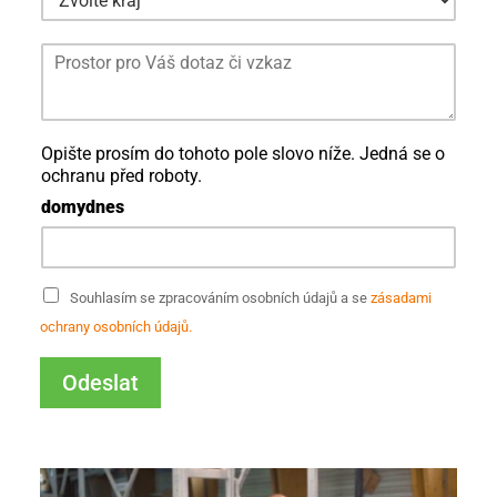
P
o
z
n
á
Opište prosím do tohoto pole slovo níže. Jedná se o
m
ochranu před roboty.
k
domydnes
a
a
S
Souhlasím se zpracováním osobních údajů a se
zásadami
*
o
ochrany osobních údajů.
u
S
h
o
l
u
Odeslat
a
h
s
s
l
e
a
z
s
p
r