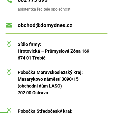

602 773 896
v
a
asistentka ředitele společnosti
t
)

obchod@domydnes.cz

Sídlo firmy:
Hrotovická – Průmyslová Zóna 169
674 01 Třebíč

Pobočka Moravskoslezský kraj:
Masarykovo náměstí 3090/15
(obchodní dům LASO)
702 00 Ostrava

Pobočka Středočeský kraj: