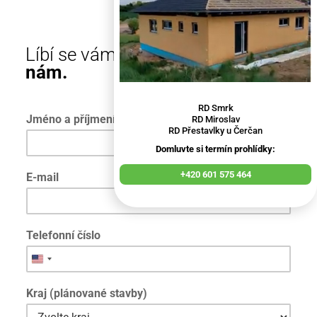
Líbí se vám tento dům?
Napište
nám.
RD Smrk
Jméno a příjmení
RD Miroslav
RD Přestavlky u Čerčan
Domluvte si termín prohlídky:
+420 601 575 464
E-mail
Telefonní číslo
Kraj (plánované stavby)